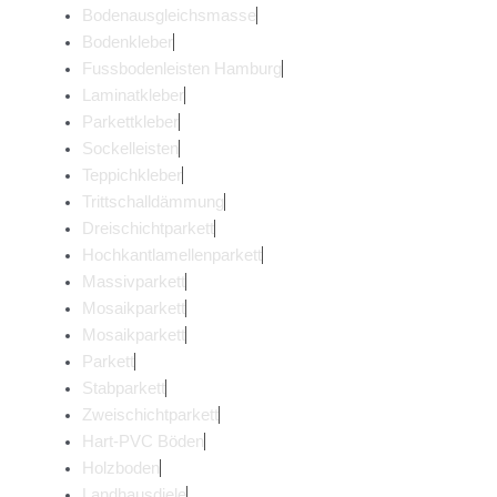
Bodenausgleichsmasse
Bodenkleber
Fussbodenleisten Hamburg
Laminatkleber
Parkettkleber
Sockelleisten
Teppichkleber
Trittschalldämmung
Dreischichtparkett
Hochkantlamellenparkett
Massivparkett
Mosaikparkett
Mosaikparkett
Parkett
Stabparkett
Zweischichtparkett
Hart-PVC Böden
Holzboden
Landhausdiele