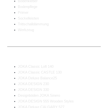
Bodenkleber
Bodenpflege
Primer
Sockelleisten
Trittschalldämmung
Werkzeug
Beliebte Kollektionen
JOKA Classic Loft 140
JOKA Classic CASTLE 130
JOKA Deluxe Balance25
JOKA DESIGN 230
JOKA DESIGN 330
Designböden JOKA Sinero
JOKA DESIGN 555 Wooden Styles
JOKA Deluxe CALGARY 527