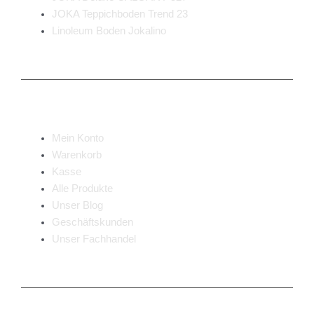
JOKA Teppichboden Trend 23
Linoleum Boden Jokalino
Nützliche Links
Mein Konto
Warenkorb
Kasse
Alle Produkte
Unser Blog
Geschäftskunden
Unser Fachhandel
Rechtliches