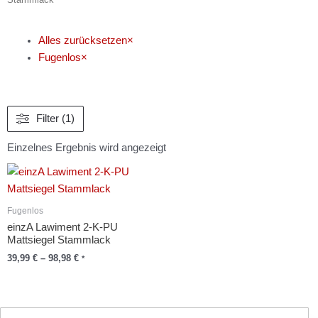
Alles zurücksetzen
×
Fugenlos
×
Filter (1)
Einzelnes Ergebnis wird angezeigt
Fugenlos
einzA Lawiment 2-K-PU
Mattsiegel Stammlack
39,99
€
–
98,98
€
*