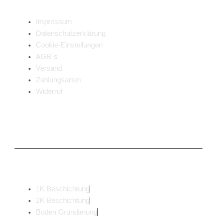
Impressum
Datenschutzerklärung
Cookie-Einstellungen
AGB´s
Versand
Zahlungsarten
Widerruf
Produkte in unserem Fachhandel
1K Beschichtung
2K Beschichtung
Boden Grundierung