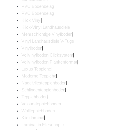
PVC Bodenbelag
PVC Bodenbelag
Klick Vinyl
Klick-Vinyl Landhausdiele
Mehrschichtige Vinylböden
Vinyl Landhausdiele V-Fuge
Vinylboden
Vollvinylböden Clicksystem
Vollvinylböden Plankenformat
Luxus Teppiche
Moderne Teppiche
Nadelvliesteppichboden
Schlingenteppichboden
Teppichboden
Veloursteppichboden
Wollteppichboden
Klicklaminat
Laminat in Fliesenoptik