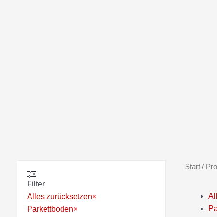
Start
/ Pr
Filter
Al
Alles zurücksetzen
×
Pa
Parkettboden
×