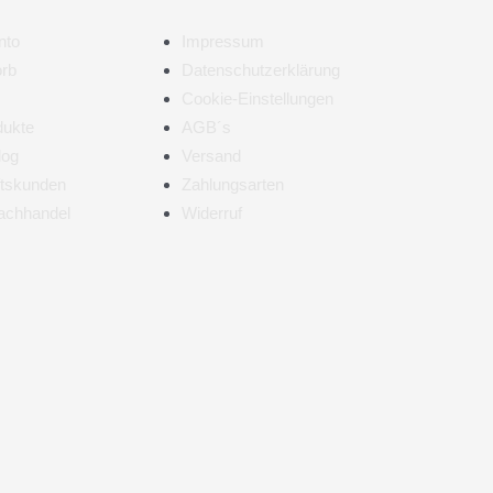
nto
Impressum
rb
Datenschutzerklärung
Cookie-Einstellungen
dukte
AGB´s
log
Versand
tskunden
Zahlungsarten
achhandel
Widerruf