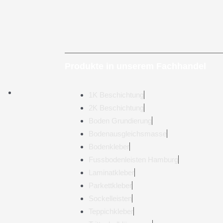
Produkte in unserem Fachhandel
1K Beschichtung
2K Beschichtung
Boden Grundierung
Bodenausgleichsmasse
Bodenkleber
Fussbodenleisten Hamburg
Laminatkleber
Parkettkleber
Sockelleisten
Teppichkleber