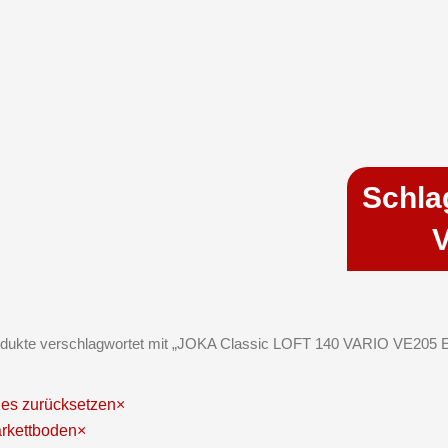
Schla
V
odukte verschlagwortet mit „JOKA Classic LOFT 140 VARIO VE205 E
les zurücksetzen
×
rkettboden
×