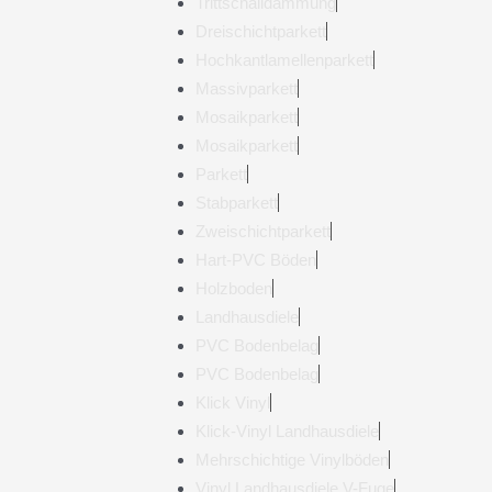
Trittschalldämmung
Dreischichtparkett
Hochkantlamellenparkett
Massivparkett
Mosaikparkett
Mosaikparkett
Parkett
Stabparkett
Zweischichtparkett
Hart-PVC Böden
Holzboden
Landhausdiele
PVC Bodenbelag
PVC Bodenbelag
Klick Vinyl
Klick-Vinyl Landhausdiele
Mehrschichtige Vinylböden
Vinyl Landhausdiele V-Fuge