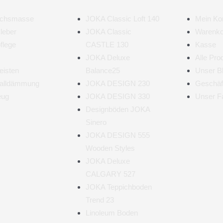
ichsmasse
JOKA Classic Loft 140
Mein Ko
leber
JOKA Classic
Warenko
flege
CASTLE 130
Kasse
JOKA Deluxe
Alle Pro
eisten
Balance25
Unser B
challdämmung
JOKA DESIGN 230
Geschäf
eug
JOKA DESIGN 330
Unser F
Designböden JOKA
Sinero
JOKA DESIGN 555
Wooden Styles
JOKA Deluxe
CALGARY 527
JOKA Teppichboden
Trend 23
Linoleum Boden