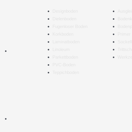
Designboden
Ausgle
Dielenboden
Bodenk
Fugenloser Boden
Bodenp
Korkboden
Primer
Laminatboden
Sockell
Linoleum
Tritts
Parkettboden
Werkz
PVC-Boden
Teppichboden