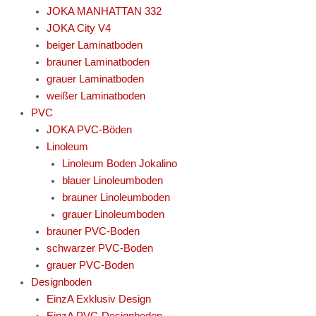
JOKA MANHATTAN 332
JOKA City V4
beiger Laminatboden
brauner Laminatboden
grauer Laminatboden
weißer Laminatboden
PVC
JOKA PVC-Böden
Linoleum
Linoleum Boden Jokalino
blauer Linoleumboden
brauner Linoleumboden
grauer Linoleumboden
brauner PVC-Boden
schwarzer PVC-Boden
grauer PVC-Boden
Designboden
EinzA Exklusiv Design
EinzA PVC-Designboden