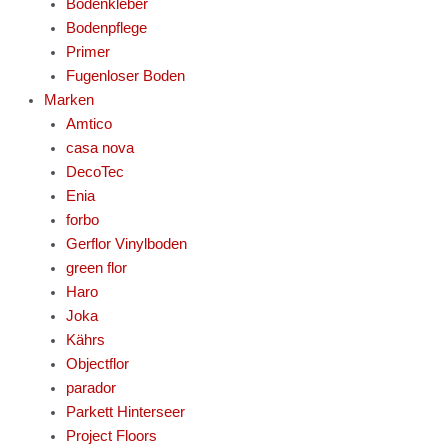
Bodenkleber
Bodenpflege
Primer
Fugenloser Boden
Marken
Amtico
casa nova
DecoTec
Enia
forbo
Gerflor Vinylboden
green flor
Haro
Joka
Kährs
Objectflor
parador
Parkett Hinterseer
Project Floors