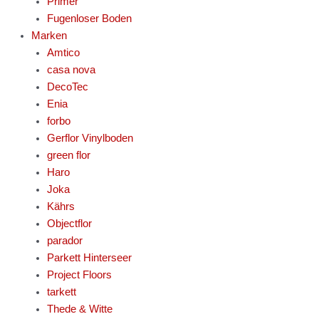
Primer
Fugenloser Boden
Marken
Amtico
casa nova
DecoTec
Enia
forbo
Gerflor Vinylboden
green flor
Haro
Joka
Kährs
Objectflor
parador
Parkett Hinterseer
Project Floors
tarkett
Thede & Witte