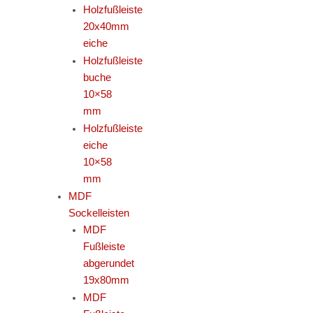
Holzfußleiste
20x40mm
eiche
Holzfußleiste
buche
10×58
mm
Holzfußleiste
eiche
10×58
mm
MDF
Sockelleisten
MDF
Fußleiste
abgerundet
19x80mm
MDF