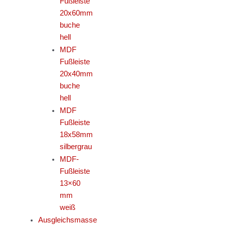
Fußleiste
20x60mm
buche
hell
MDF
Fußleiste
20x40mm
buche
hell
MDF
Fußleiste
18x58mm
silbergrau
MDF-
Fußleiste
13×60
mm
weiß
Ausgleichsmasse