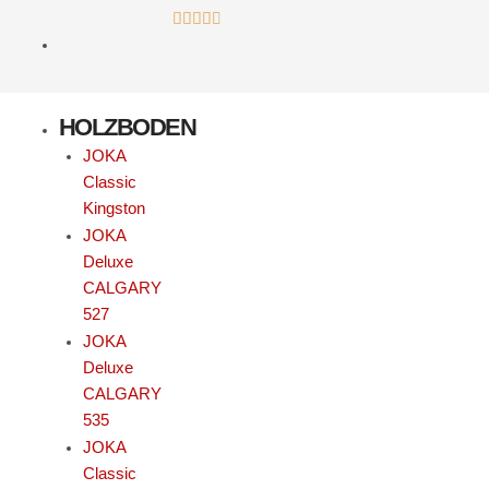
Zum
Bewertet
4,6 Sterne Bewertung





Inhalt
mit
kostenloser Versand ab 800€
springen
4.8
von
HOLZBODEN
5
JOKA
Classic
Kingston
JOKA
Deluxe
CALGARY
527
JOKA
Deluxe
CALGARY
535
JOKA
Classic