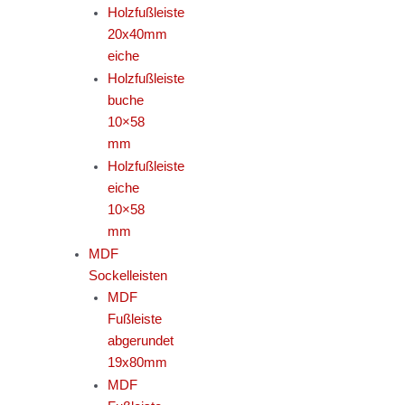
Holzfußleiste
20x40mm
eiche
Holzfußleiste
buche
10×58
mm
Holzfußleiste
eiche
10×58
mm
MDF
Sockelleisten
MDF
Fußleiste
abgerundet
19x80mm
MDF