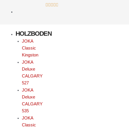
Zum
Bewertet
4,6 Sterne Bewertung





Inhalt
mit
kostenloser Versand ab 800€
springen
4.8
von
HOLZBODEN
5
JOKA
Classic
Kingston
JOKA
Deluxe
CALGARY
527
JOKA
Deluxe
CALGARY
535
JOKA
Classic