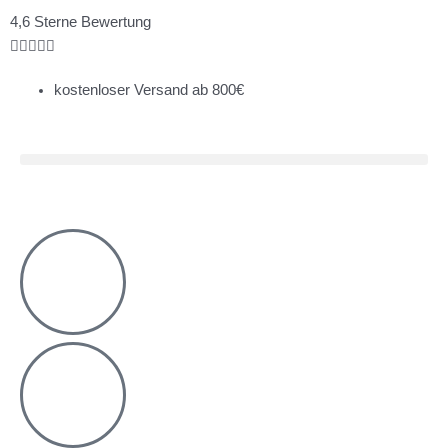
Zum
Bewertet
4,6 Sterne Bewertung
Inhalt
mit





springen
4.8
kostenloser Versand ab 800€
von
5