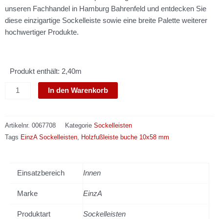
unseren Fachhandel in Hamburg Bahrenfeld und entdecken Sie
diese einzigartige Sockelleiste sowie eine breite Palette weiterer
hochwertiger Produkte.
Produkt enthält: 2,40m
Holzfußleiste
In den Warenkorb
buche
10x58
mm
Artikelnr.
0067708
Kategorie
Sockelleisten
Menge
Tags
EinzA Sockelleisten
,
Holzfußleiste buche 10x58 mm
Einsatzbereich
Innen
Marke
EinzA
Produktart
Sockelleisten