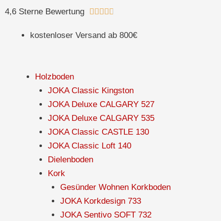
Zum
Bewertet
4,6 Sterne Bewertung





Inhalt
mit
springen
kostenloser Versand ab 800€
4.8
von
5
Holzboden
JOKA Classic Kingston
JOKA Deluxe CALGARY 527
JOKA Deluxe CALGARY 535
JOKA Classic CASTLE 130
JOKA Classic Loft 140
Dielenboden
Kork
Gesünder Wohnen Korkboden
JOKA Korkdesign 733
JOKA Sentivo SOFT 732