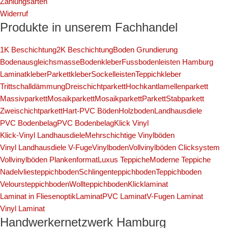
Zahlungsarten
Widerruf
Produkte in unserem Fachhandel
1K Beschichtung
2K Beschichtung
Boden Grundierung
Bodenausgleichsmasse
Bodenkleber
Fussbodenleisten Hamburg
Laminatkleber
Parkettkleber
Sockelleisten
Teppichkleber
Trittschalldämmung
Dreischichtparkett
Hochkantlamellenparkett
Massivparkett
Mosaikparkett
Mosaikparkett
Parkett
Stabparkett
Zweischichtparkett
Hart-PVC Böden
Holzboden
Landhausdiele
PVC Bodenbelag
PVC Bodenbelag
Klick Vinyl
Klick-Vinyl Landhausdiele
Mehrschichtige Vinylböden
Vinyl Landhausdiele V-Fuge
Vinylboden
Vollvinylböden Clicksystem
Vollvinylböden Plankenformat
Luxus Teppiche
Moderne Teppiche
Nadelvliesteppichboden
Schlingenteppichboden
Teppichboden
Veloursteppichboden
Wollteppichboden
Klicklaminat
Laminat in Fliesenoptik
Laminat
PVC Laminat
V-Fugen Laminat
Vinyl Laminat
Handwerkernetzwerk Hamburg