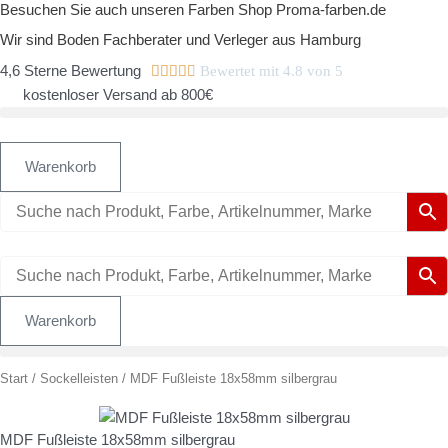
Besuchen Sie auch unseren Farben Shop Proma-farben.de
Zum
Inhalt
Wir sind Boden Fachberater und Verleger aus Hamburg
springen
4,6 Sterne Bewertung





Bewertet mit 4.8 von 5
kostenloser Versand ab 800€
Warenkorb
Warenkorb
MDF
Start
/
Sockelleisten
/ MDF Fußleiste 18x58mm silbergrau
Fußleiste
18x58mm
MDF Fußleiste 18x58mm silbergrau