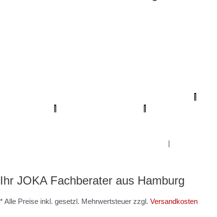
Profi Maler Hamburg
|
Mein Klempner Hamburg
Profi Bodenleger
Hamburg
|
Mein Maler Hamburg
|
Profi Parkettschleifer Hamburg
|
Elektriker/-in Hamburg
|
Sanierungsfirma Hamburg
|
1A Fliesenleger
Hamburg
|
Fassadenprofis Hamburg
|
Farbenfachhandel Hamburg
|
Bodenfachhandel Hamburg
|
Photovoltaik-Anlage Hamburg
|
Fugenlose Böden Hamburg Hamburg
|
Bio Maler Hamburg
|
Badsanierung Hamburg
|
Der Prozessmeister
|
KSB Hamburg
|
Meisterview Handwerkssoftware |
Parkettschleifer Hamburg
|
Lumiio Salonapp
|
Profi-Rohrreinigungsdienst
|
Proma-farben
|
bio-
maler.de
|
Mein Maler Hamburg
|
Deine Experten
|
Badsanierung-
hamburg
|
Schimmel-Profi
|
Handwerker Aufträge
|
Balkonsanierung
Hamburg
Graffiti-entfernung
|
Innenausbau Hamburg
|
Fußpflege
Hamburg
Ihr JOKA Fachberater aus Hamburg
* Alle Preise inkl. gesetzl. Mehrwertsteuer zzgl.
Versandkosten