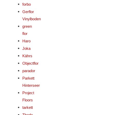
forbo
Gerflor
Vinylboden
green
flor
Haro
Joka
Kährs
Objectflor
parador
Parkett
Hinterseer
Project
Floors
tarkett
Thede