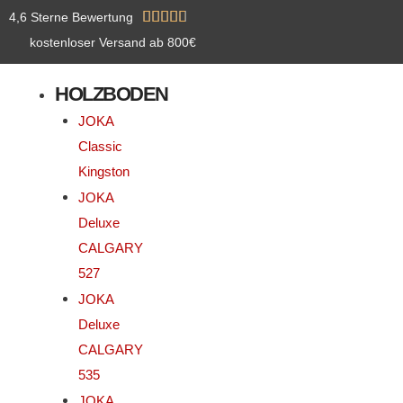
Zum
Bewertet





4,6 Sterne Bewertung
Inhalt
mit
kostenloser Versand ab 800€
springen
4.8
HOLZBODEN
von
5
JOKA
Classic
Kingston
JOKA
Deluxe
CALGARY
527
JOKA
Deluxe
CALGARY
535
JOKA