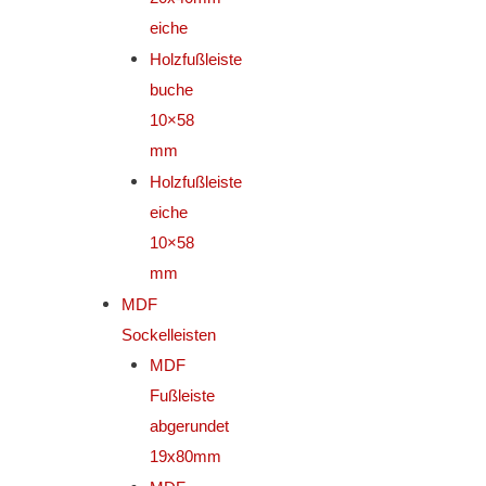
eiche
Holzfußleiste
buche
10×58
mm
Holzfußleiste
eiche
10×58
mm
MDF
Sockelleisten
MDF
Fußleiste
abgerundet
19x80mm