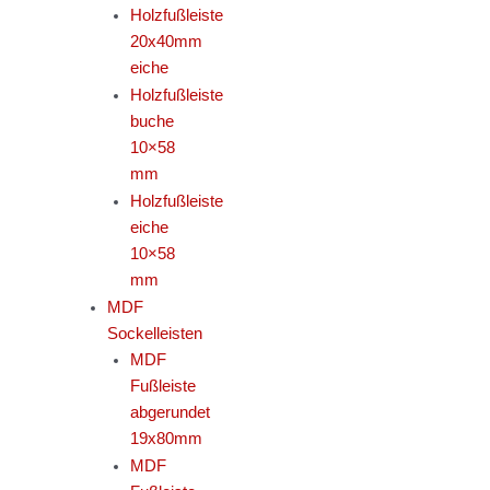
Holzfußleiste
20x40mm
eiche
Holzfußleiste
buche
10×58
mm
Holzfußleiste
eiche
10×58
mm
MDF
Sockelleisten
MDF
Fußleiste
abgerundet
19x80mm
MDF