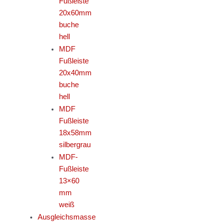
Fußleiste
20x60mm
buche
hell
MDF
Fußleiste
20x40mm
buche
hell
MDF
Fußleiste
18x58mm
silbergrau
MDF-
Fußleiste
13×60
mm
weiß
Ausgleichsmasse