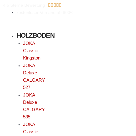
Zum
Bewertet
4,6 Sterne Bewertung





Inhalt
mit
kostenloser Versand ab 800€
springen
4.8
von
HOLZBODEN
5
JOKA
Classic
Kingston
JOKA
Deluxe
CALGARY
527
JOKA
Deluxe
CALGARY
535
JOKA
Classic