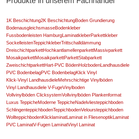
Produkte in unserem Fachhandel
1K Beschichtung
2K Beschichtung
Boden Grundierung
Bodenausgleichsmasse
Bodenkleber
Fussbodenleisten Hamburg
Laminatkleber
Parkettkleber
Sockelleisten
Teppichkleber
Trittschalldämmung
Dreischichtparkett
Hochkantlamellenparkett
Massivparkett
Mosaikparkett
Mosaikparkett
Parkett
Stabparkett
Zweischichtparkett
Hart-PVC Böden
Holzboden
Landhausdiele
PVC Bodenbelag
PVC Bodenbelag
Klick Vinyl
Klick-Vinyl Landhausdiele
Mehrschichtige Vinylböden
Vinyl Landhausdiele V-Fuge
Vinylboden
Vollvinylböden Clicksystem
Vollvinylböden Plankenformat
Luxus Teppiche
Moderne Teppiche
Nadelvliesteppichboden
Schlingenteppichboden
Teppichboden
Veloursteppichboden
Wollteppichboden
Klicklaminat
Laminat in Fliesenoptik
Laminat
PVC Laminat
V-Fugen Laminat
Vinyl Laminat