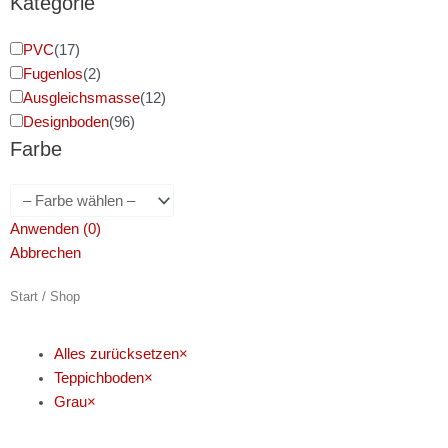
Kategorie
PVC
(
17
)
Fugenlos
(
2
)
Ausgleichsmasse
(
12
)
Designboden
(
96
)
Farbe
Anwenden
(
0
)
Abbrechen
Start
/ Shop
Alles zurücksetzen
×
Teppichboden
×
Grau
×