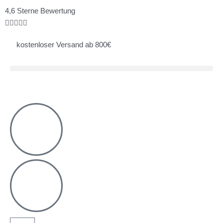
Zum
Bewertet
4,6 Sterne Bewertung
Inhalt
mit





springen
4.8
kostenloser Versand ab 800€
von
5