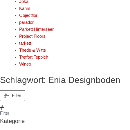
Joka
Kährs
Objectflor
parador
Parkett Hinterseer
Project Floors
tarkett
Thede & Witte
Tretfort Teppich
Wineo
Nach
Schlagwort: Enia Designboden
Durchschnittsbewertu
sortiert
Filter
Filter
Kategorie