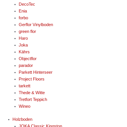
DecoTec
Enia
forbo
Gerflor Vinylboden
green flor
Haro
Joka
Kährs
Objectflor
parador
Parkett Hinterseer
Project Floors
tarkett
Thede & Witte
Tretfort Teppich
Wineo
Holzboden
JOKA Classic Kingston