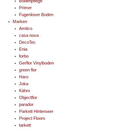
Bodenpflege
Primer
Fugenloser Boden
Marken
Amtico
casa nova
DecoTec
Enia
forbo
Gerflor Vinylboden
green flor
Haro
Joka
Kährs
Objectflor
parador
Parkett Hinterseer
Project Floors
tarkett