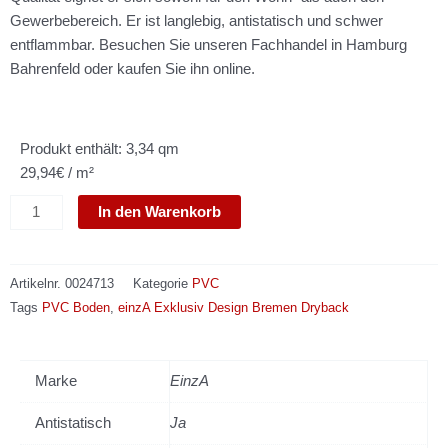
Gewerbebereich. Er ist langlebig, antistatisch und schwer
entflammbar. Besuchen Sie unseren Fachhandel in Hamburg
Bahrenfeld oder kaufen Sie ihn online.
Produkt enthält: 3,34 qm
29,94€ / m²
einzA
In den Warenkorb
Exklusiv
Design
Bremen
Artikelnr.
0024713
Kategorie
PVC
Dryback
Tags
PVC Boden
,
einzA Exklusiv Design Bremen Dryback
Menge
Marke
EinzA
Antistatisch
Ja