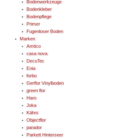
Bodenwerkzeuge
Bodenkleber
Bodenpflege
Primer
Fugenloser Boden
Marken
Amtico
casa nova
DecoTec
Enia
forbo
Gerflor Vinylboden
green flor
Haro
Joka
Kährs
Objectflor
parador
Parkett Hinterseer