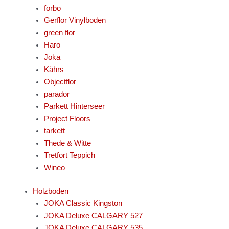
forbo
Gerflor Vinylboden
green flor
Haro
Joka
Kährs
Objectflor
parador
Parkett Hinterseer
Project Floors
tarkett
Thede & Witte
Tretfort Teppich
Wineo
Holzboden
JOKA Classic Kingston
JOKA Deluxe CALGARY 527
JOKA Deluxe CALGARY 535