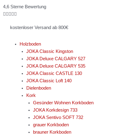
Zum
Bewertet
4,6 Sterne Bewertung
Inhalt
mit





springen
4.8
kostenloser Versand ab 800€
von
5
Holzboden
JOKA Classic Kingston
JOKA Deluxe CALGARY 527
JOKA Deluxe CALGARY 535
JOKA Classic CASTLE 130
JOKA Classic Loft 140
Dielenboden
Kork
Gesünder Wohnen Korkboden
JOKA Korkdesign 733
JOKA Sentivo SOFT 732
grauer Korkboden
brauner Korkboden