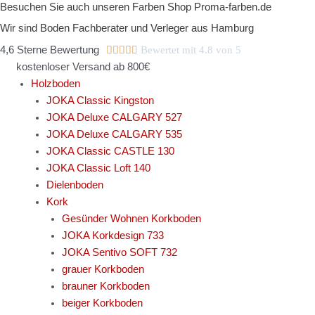
Besuchen Sie auch unseren Farben Shop Proma-farben.de
Zum
Inhalt
Wir sind Boden Fachberater und Verleger aus Hamburg
springen
4,6 Sterne Bewertung





Bewertet mit 4.8 von 5
kostenloser Versand ab 800€
Holzboden
JOKA Classic Kingston
JOKA Deluxe CALGARY 527
JOKA Deluxe CALGARY 535
JOKA Classic CASTLE 130
JOKA Classic Loft 140
Dielenboden
Kork
Gesünder Wohnen Korkboden
JOKA Korkdesign 733
JOKA Sentivo SOFT 732
grauer Korkboden
brauner Korkboden
beiger Korkboden