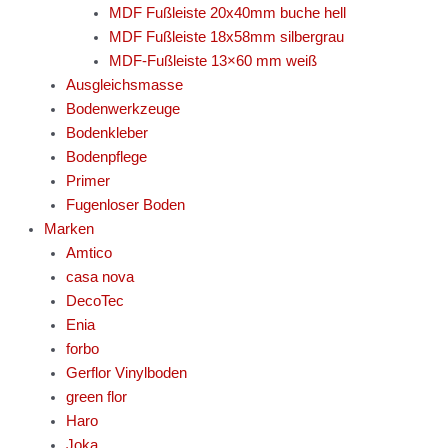
MDF Fußleiste 20x40mm buche hell
MDF Fußleiste 18x58mm silbergrau
MDF-Fußleiste 13×60 mm weiß
Ausgleichsmasse
Bodenwerkzeuge
Bodenkleber
Bodenpflege
Primer
Fugenloser Boden
Marken
Amtico
casa nova
DecoTec
Enia
forbo
Gerflor Vinylboden
green flor
Haro
Joka