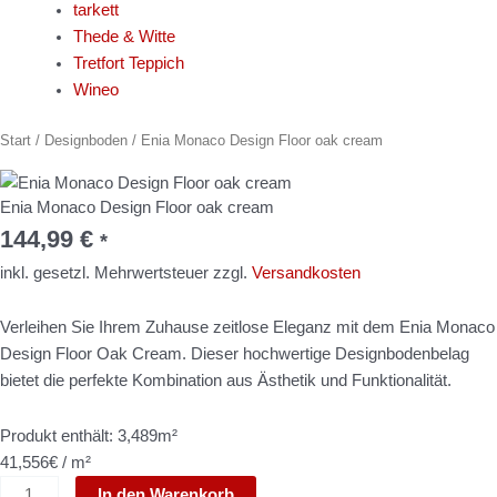
tarkett
Thede & Witte
Tretfort Teppich
Wineo
Enia
Start
/
Designboden
/ Enia Monaco Design Floor oak cream
Monaco
Design
Enia Monaco Design Floor oak cream
Floor
144,99
€
*
oak
cream
inkl. gesetzl. Mehrwertsteuer zzgl.
Versandkosten
Menge
Verleihen Sie Ihrem Zuhause zeitlose Eleganz mit dem Enia Monaco
Design Floor Oak Cream. Dieser hochwertige Designbodenbelag
bietet die perfekte Kombination aus Ästhetik und Funktionalität.
Produkt enthält: 3,489m²
41,556€ / m²
In den Warenkorb