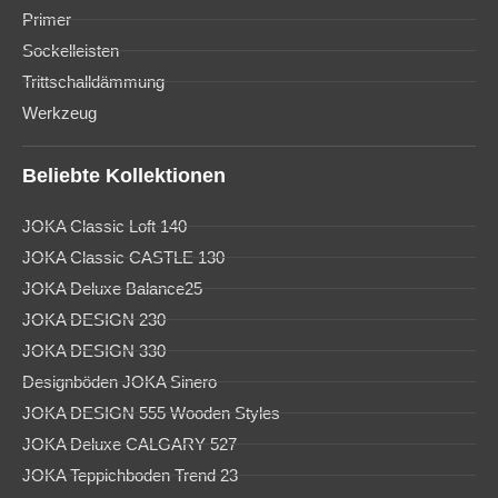
Primer
Sockelleisten
Trittschalldämmung
Werkzeug
Beliebte Kollektionen
JOKA Classic Loft 140
JOKA Classic CASTLE 130
JOKA Deluxe Balance25
JOKA DESIGN 230
JOKA DESIGN 330
Designböden JOKA Sinero
JOKA DESIGN 555 Wooden Styles
JOKA Deluxe CALGARY 527
JOKA Teppichboden Trend 23