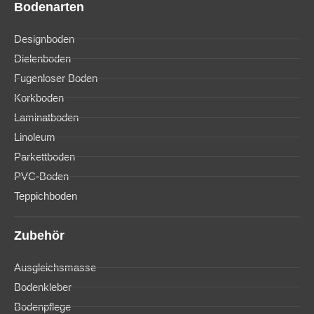
Bodenarten
Designboden
Dielenboden
Fugenloser Boden
Korkboden
Laminatboden
Linoleum
Parkettboden
PVC-Boden
Teppichboden
Zubehör
Ausgleichsmasse
Bodenkleber
Bodenpflege