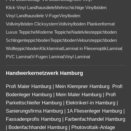
Klick-Vinyl Landhausdiele
Mehrschichtige Vinylböden
Vinyl Landhausdiele V-Fuge
Vinylboden
Vollvinylböden Clicksystem
Vollvinylböden Plankenformat
Luxus Teppiche
Moderne Teppiche
Nadelvliesteppichboden
Schlingenteppichboden
Teppichboden
Veloursteppichboden
Wollteppichboden
Klicklaminat
Laminat in Fliesenoptik
Laminat
PVC Laminat
V-Fugen Laminat
Vinyl Laminat
Handwerkernetzwerk Hamburg
Profi Maler Hamburg
|
Mein Klempner Hamburg
Profi
Bodenleger Hamburg
|
Mein Maler Hamburg
|
Profi
Parkettschleifer Hamburg
|
Elektriker/-in Hamburg
|
Sanierungsfirma Hamburg
|
1A Fliesenleger Hamburg
|
Fassadenprofis Hamburg
|
Farbenfachhandel Hamburg
|
Bodenfachhandel Hamburg
|
Photovoltaik-Anlage