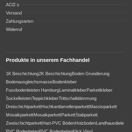
AGB´s
Versand
Zahlungsarten
Widerruf
Produkte in unserem Fachhandel
1K Beschichtung
2K Beschichtung
Boden Grundierung
Bodenausgleichsmasse
Bodenkleber
Fussbodenleisten Hamburg
Laminatkleber
Parkettkleber
Sockelleisten
Teppichkleber
Trittschalldämmung
Dreischichtparkett
Hochkantlamellenparkett
Massivparkett
Mosaikparkett
Mosaikparkett
Parkett
Stabparkett
Zweischichtparkett
Hart-PVC Böden
Holzboden
Landhausdiele
PVC Bodenbelag
PVC Bodenbelag
Klick Vinyl