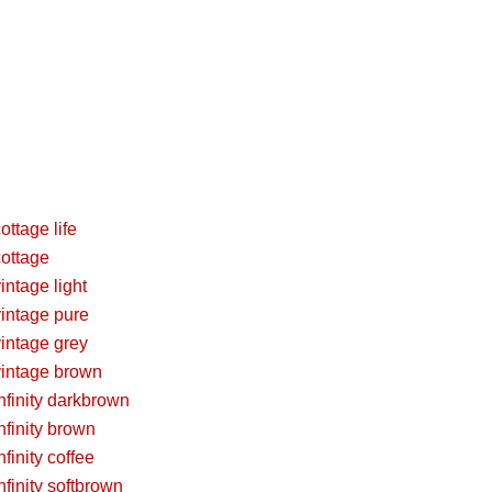
tage life
ottage
tage light
ntage pure
ntage grey
intage brown
inity darkbrown
inity brown
nity coffee
nity softbrown