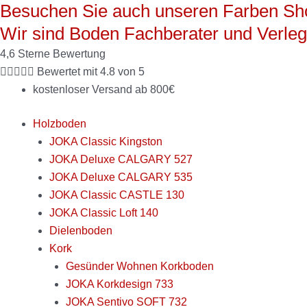
Besuchen Sie auch unseren Farben Sh
Zum
Enia
Inhalt
NAUDERS
Wir sind Boden Fachberater und Verle
springen
rustic
4,6 Sterne Bewertung
white





Bewertet mit 4.8 von 5
Menge
kostenloser Versand ab 800€
Holzboden
JOKA Classic Kingston
JOKA Deluxe CALGARY 527
JOKA Deluxe CALGARY 535
JOKA Classic CASTLE 130
JOKA Classic Loft 140
Dielenboden
Kork
Gesünder Wohnen Korkboden
JOKA Korkdesign 733
JOKA Sentivo SOFT 732