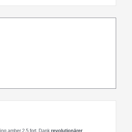
Anfrage senden
ving amber 2.5 fort. Dank
revolutionärer