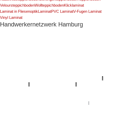
Veloursteppichboden
Wollteppichboden
Klicklaminat
Laminat in Fliesenoptik
Laminat
PVC Laminat
V-Fugen Laminat
Vinyl Laminat
Handwerkernetzwerk Hamburg
Profi Maler Hamburg
|
Mein Klempner Hamburg
Profi Bodenleger
Hamburg
|
Mein Maler Hamburg
|
Profi Parkettschleifer Hamburg
|
Elektriker/-in Hamburg
|
Sanierungsfirma Hamburg
|
1A Fliesenleger
Hamburg
|
Fassadenprofis Hamburg
|
Farbenfachhandel Hamburg
|
Bodenfachhandel Hamburg
|
Photovoltaik-Anlage Hamburg
|
Fugenlose Böden Hamburg Hamburg
|
Bio Maler Hamburg
|
Badsanierung Hamburg
|
Der Prozessmeister
|
KSB Hamburg
|
Meisterview Handwerkssoftware |
Parkettschleifer Hamburg
|
Lumiio Salonapp
|
Profi-Rohrreinigungsdienst
|
Proma-farben
|
bio-
maler.de
|
Mein Maler Hamburg
|
Deine Experten
|
Badsanierung-
hamburg
|
Schimmel-Profi
|
Handwerker Aufträge
|
Balkonsanierung
Hamburg
Graffiti-entfernung
|
Innenausbau Hamburg
|
Fußpflege
Hamburg