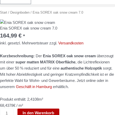
Enia
Start
/
Designboden
/ Enia SOREX oak snow cream 7.0
SOREX
oak
Enia SOREX oak snow cream 7.0
snow
164,99
€
*
cream
7.0
inkl. gesetzl. Mehrwertsteuer zzgl.
Versandkosten
Menge
Kurzbeschreibung:
Der
Enia SOREX oak snow cream
überzeugt
mit einer
super matten MATRIX Oberfläche
, die Lichtreflexionen
um über 50 % reduziert und für eine
authentische Holzoptik
sorgt.
Mit hoher Abriebfestigkeit und geringer Kratzempfindlichkeit ist er die
perfekte Wahl für Wohn- und Gewerberäume. Jetzt online oder in
unserem
Geschäft in Hamburg
erhältlich.
Produkt enthält: 2,4108m²
68,4378€ / m²
In den Warenkorb