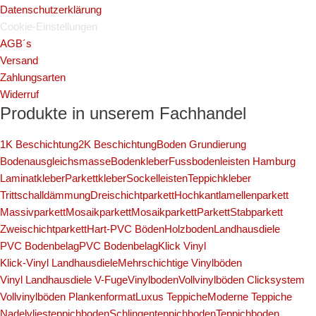
Datenschutzerklärung
Cookie-Einstellungen
AGB´s
Versand
Zahlungsarten
Widerruf
Produkte in unserem Fachhandel
1K Beschichtung
2K Beschichtung
Boden Grundierung
Bodenausgleichsmasse
Bodenkleber
Fussbodenleisten Hamburg
Laminatkleber
Parkettkleber
Sockelleisten
Teppichkleber
Trittschalldämmung
Dreischichtparkett
Hochkantlamellenparkett
Massivparkett
Mosaikparkett
Mosaikparkett
Parkett
Stabparkett
Zweischichtparkett
Hart-PVC Böden
Holzboden
Landhausdiele
PVC Bodenbelag
PVC Bodenbelag
Klick Vinyl
Klick-Vinyl Landhausdiele
Mehrschichtige Vinylböden
Vinyl Landhausdiele V-Fuge
Vinylboden
Vollvinylböden Clicksystem
Vollvinylböden Plankenformat
Luxus Teppiche
Moderne Teppiche
Nadelvliesteppichboden
Schlingenteppichboden
Teppichboden