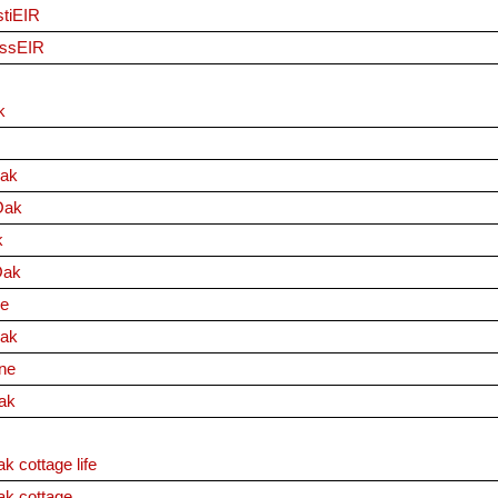
tiEIR
assEIR
k
Oak
Oak
k
Oak
e
ak
ne
ak
cottage life
k cottage