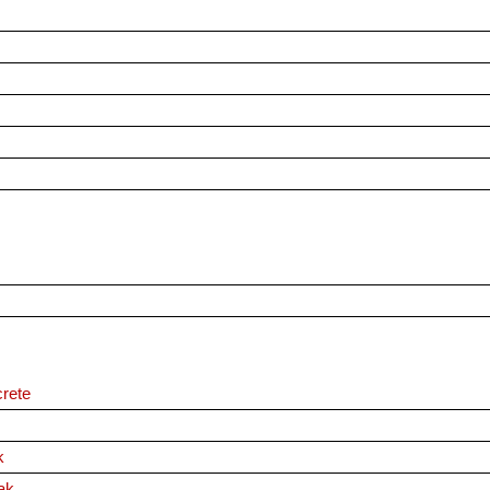
rete
k
ak