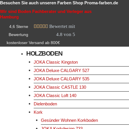
Besuchen Sie auch unseren Farben Shop Proma-farben.de
Zum
Wir sind Boden Fachberater und Verleger aus
Inhalt
Hamburg
springen





Bewertet mit
4,6 Sterne
4.8 von 5
Bewertung
kostenloser Versand ab 800€
HOLZBODEN
JOKA Classic Kingston
JOKA Deluxe CALGARY 527
JOKA Deluxe CALGARY 535
JOKA Classic CASTLE 130
JOKA Classic Loft 140
Dielenboden
Kork
Gesünder Wohnen Korkboden
JOKA Korkdesign 733