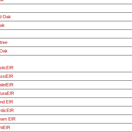
k
d Oak
ak
tree
 Oak
ticEIR
ssiEIR
letEIR
turaEIR
nd EIR
dicEIR
eam EIR
htEIR