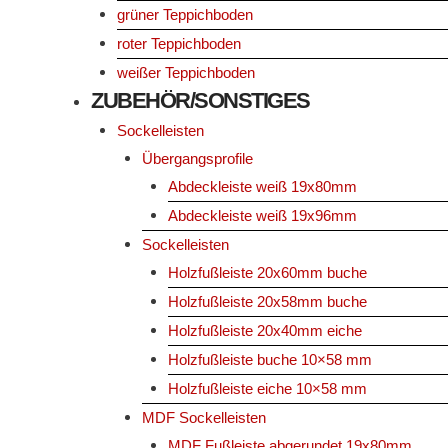
grüner Teppichboden
roter Teppichboden
weißer Teppichboden
ZUBEHÖR/SONSTIGES
Sockelleisten
Übergangsprofile
Abdeckleiste weiß 19x80mm
Abdeckleiste weiß 19x96mm
Sockelleisten
Holzfußleiste 20x60mm buche
Holzfußleiste 20x58mm buche
Holzfußleiste 20x40mm eiche
Holzfußleiste buche 10×58 mm
Holzfußleiste eiche 10×58 mm
MDF Sockelleisten
MDF Fußleiste abgerundet 19x80mm