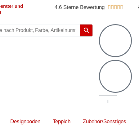
erater und
Bewert
4,6 Sterne Bewertung





g
mit
4.8
von
5
Warenkorb
Designboden
Teppich
Zubehör/Sonstiges