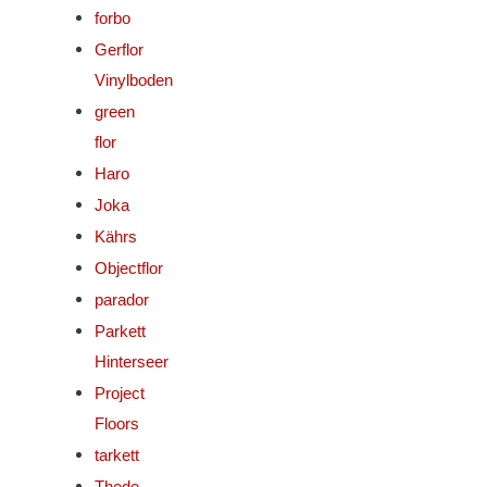
forbo
Gerflor
Vinylboden
green
flor
Haro
Joka
Kährs
Objectflor
parador
Parkett
Hinterseer
Project
Floors
tarkett
Thede