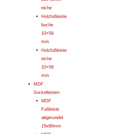
eiche
Holzfußleiste
buche
10×58
mm
Holzfußleiste
eiche
10×58
mm
MDF
Sockelleisten
MDF
Fußleiste
abgerundet
19x80mm