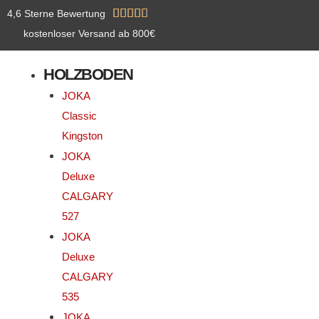
Zum
Bewertet





4,6 Sterne Bewertung
Inhalt
mit
kostenloser Versand ab 800€
springen
4.8
HOLZBODEN
von
5
JOKA
Classic
Kingston
JOKA
Deluxe
CALGARY
527
JOKA
Deluxe
CALGARY
535
JOKA