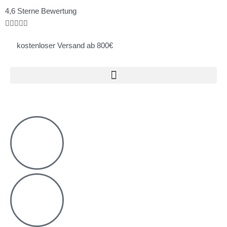
Zum
Bewertet
4,6 Sterne Bewertung
Inhalt
mit





springen
4.8
kostenloser Versand ab 800€
von
5