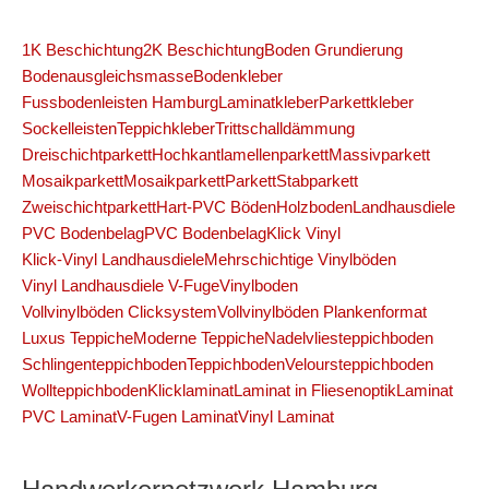
1K Beschichtung
2K Beschichtung
Boden Grundierung
Bodenausgleichsmasse
Bodenkleber
Fussbodenleisten Hamburg
Laminatkleber
Parkettkleber
Sockelleisten
Teppichkleber
Trittschalldämmung
Dreischichtparkett
Hochkantlamellenparkett
Massivparkett
Mosaikparkett
Mosaikparkett
Parkett
Stabparkett
Zweischichtparkett
Hart-PVC Böden
Holzboden
Landhausdiele
PVC Bodenbelag
PVC Bodenbelag
Klick Vinyl
Klick-Vinyl Landhausdiele
Mehrschichtige Vinylböden
Vinyl Landhausdiele V-Fuge
Vinylboden
Vollvinylböden Clicksystem
Vollvinylböden Plankenformat
Luxus Teppiche
Moderne Teppiche
Nadelvliesteppichboden
Schlingenteppichboden
Teppichboden
Veloursteppichboden
Wollteppichboden
Klicklaminat
Laminat in Fliesenoptik
Laminat
PVC Laminat
V-Fugen Laminat
Vinyl Laminat