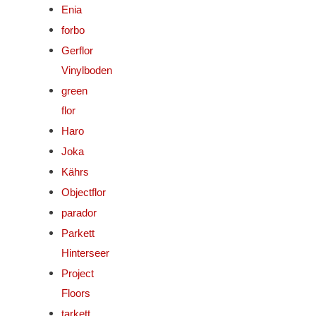
Enia
forbo
Gerflor
Vinylboden
green
flor
Haro
Joka
Kährs
Objectflor
parador
Parkett
Hinterseer
Project
Floors
tarkett