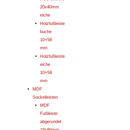
20x40mm
eiche
Holzfußleiste
buche
10×58
mm
Holzfußleiste
eiche
10×58
mm
MDF
Sockelleisten
MDF
Fußleiste
abgerundet
19x80mm