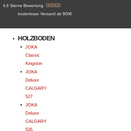
Zum
Bewertet





4,6 Sterne Bewertung
Inhalt
mit
kostenloser Versand ab 800€
springen
4.8
von
HOLZBODEN
5
JOKA
Classic
Kingston
JOKA
Deluxe
CALGARY
527
JOKA
Deluxe
CALGARY
535