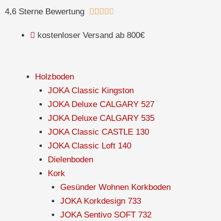
Zum
Bewertet
4,6 Sterne Bewertung





Inhalt
mit
springen
kostenloser Versand ab 800€
4.8
von
5
Holzboden
JOKA Classic Kingston
JOKA Deluxe CALGARY 527
JOKA Deluxe CALGARY 535
JOKA Classic CASTLE 130
JOKA Classic Loft 140
Dielenboden
Kork
Gesünder Wohnen Korkboden
JOKA Korkdesign 733
JOKA Sentivo SOFT 732