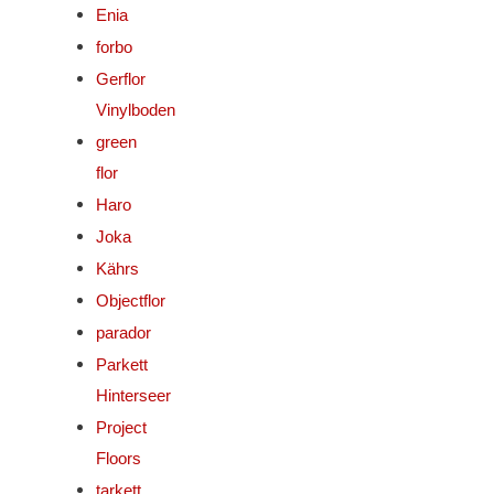
Enia
forbo
Gerflor
Vinylboden
green
flor
Haro
Joka
Kährs
Objectflor
parador
Parkett
Hinterseer
Project
Floors
tarkett