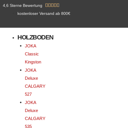
Zum
Bewertet





4,6 Sterne Bewertung
Inhalt
mit
kostenloser Versand ab 800€
springen
4.8
von
HOLZBODEN
5
JOKA
Classic
Kingston
JOKA
Deluxe
CALGARY
527
JOKA
Deluxe
CALGARY
535