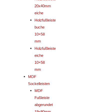
20x40mm
eiche
Holzfußleiste
buche
10×58
mm
Holzfußleiste
eiche
10×58
mm
MDF
Sockelleisten
MDF
Fußleiste
abgerundet
19x80mm