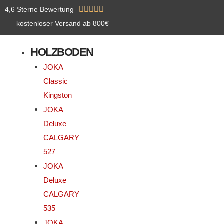
Zum
Bewertet





4,6 Sterne Bewertung
Inhalt
mit
kostenloser Versand ab 800€
springen
4.8
HOLZBODEN
von
5
JOKA
Classic
Kingston
JOKA
Deluxe
CALGARY
527
JOKA
Deluxe
CALGARY
535
JOKA