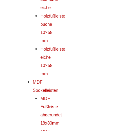
eiche
Holzfußleiste
buche
10×58
mm
Holzfußleiste
eiche
10×58
mm
MDF
Sockelleisten
MDF
Fußleiste
abgerundet
19x80mm