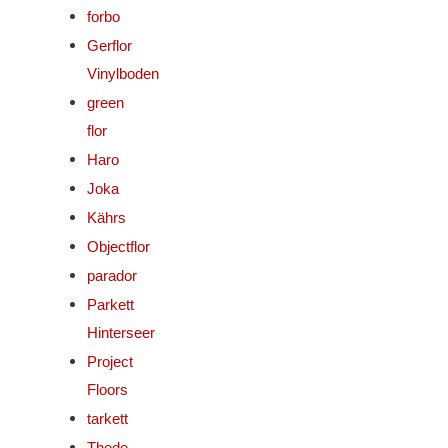
forbo
Gerflor
Vinylboden
green
flor
Haro
Joka
Kährs
Objectflor
parador
Parkett
Hinterseer
Project
Floors
tarkett
Thede