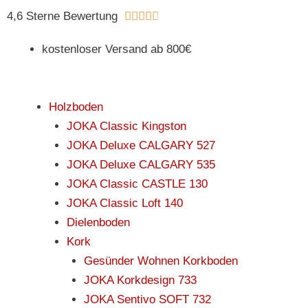
Zum
Bewertet
4,6 Sterne Bewertung





Inhalt
mit
springen
kostenloser Versand ab 800€
4.8
von
5
Holzboden
JOKA Classic Kingston
JOKA Deluxe CALGARY 527
JOKA Deluxe CALGARY 535
JOKA Classic CASTLE 130
JOKA Classic Loft 140
Dielenboden
Kork
Gesünder Wohnen Korkboden
JOKA Korkdesign 733
JOKA Sentivo SOFT 732