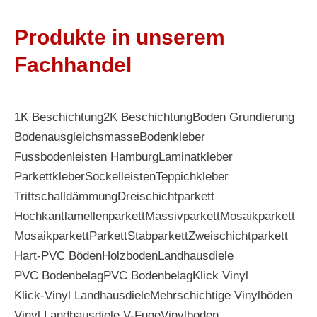
Produkte in unserem
Fachhandel
1K Beschichtung
2K Beschichtung
Boden Grundierung
Bodenausgleichsmasse
Bodenkleber
Fussbodenleisten Hamburg
Laminatkleber
Parkettkleber
Sockelleisten
Teppichkleber
Trittschalldämmung
Dreischichtparkett
Hochkantlamellenparkett
Massivparkett
Mosaikparkett
Mosaikparkett
Parkett
Stabparkett
Zweischichtparkett
Hart-PVC Böden
Holzboden
Landhausdiele
PVC Bodenbelag
PVC Bodenbelag
Klick Vinyl
Klick-Vinyl Landhausdiele
Mehrschichtige Vinylböden
Vinyl Landhausdiele V-Fuge
Vinylboden