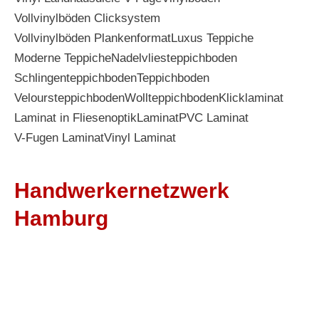
Vollvinylböden Clicksystem
Vollvinylböden Plankenformat
Luxus Teppiche
Moderne Teppiche
Nadelvliesteppichboden
Schlingenteppichboden
Teppichboden
Veloursteppichboden
Wollteppichboden
Klicklaminat
Laminat in Fliesenoptik
Laminat
PVC Laminat
V-Fugen Laminat
Vinyl Laminat
Handwerkernetzwerk
Hamburg
Profi Maler Hamburg
|
Mein Klempner Hamburg
Profi
Bodenleger Hamburg
|
Mein Maler Hamburg
|
Profi
Parkettschleifer Hamburg
|
Elektriker/-in Hamburg
|