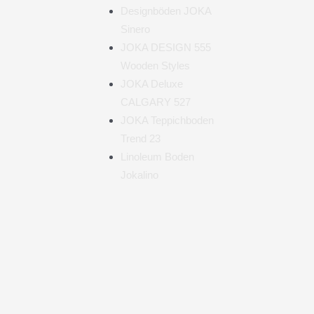
Designböden JOKA
Sinero
JOKA DESIGN 555
Wooden Styles
JOKA Deluxe
CALGARY 527
JOKA Teppichboden
Trend 23
Linoleum Boden
Jokalino