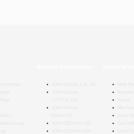
Beliebte Kollektionen
Nützliche L
ichsmasse
JOKA Classic Loft 140
Mein Ko
leber
JOKA Classic
Warenko
flege
CASTLE 130
Kasse
JOKA Deluxe
Alle Pro
eisten
Balance25
Unser B
challdämmung
JOKA DESIGN 230
Geschäf
eug
JOKA DESIGN 330
Unser F