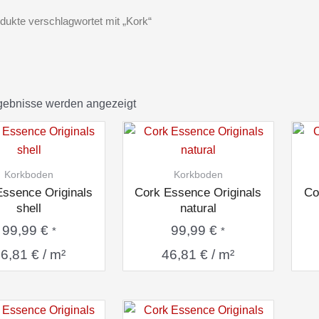
dukte verschlagwortet mit „Kork“
Nach
Durchschnittsbewertung
rgebnisse werden angezeigt
sortiert
Korkboden
Korkboden
Essence Originals
Cork Essence Originals
Co
shell
natural
99,99
€
99,99
€
*
*
46,81
€
/
m²
46,81
€
/
m²