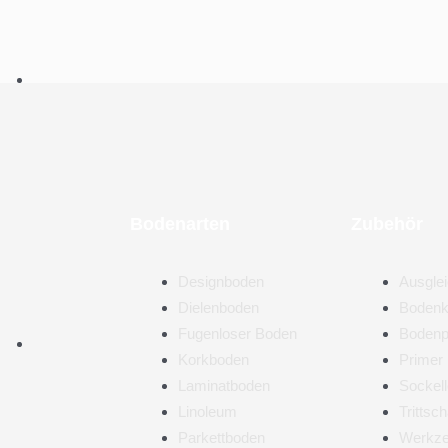
Bodenarten
Zubehör
Designboden
Ausgle
Dielenboden
Bodenk
Fugenloser Boden
Bodenp
Korkboden
Primer
Laminatboden
Sockell
Linoleum
Tritts
Parkettboden
Werkz