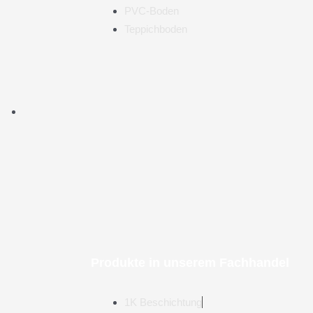
PVC-Boden
Teppichboden
Produkte in unserem Fachhandel
1K Beschichtung