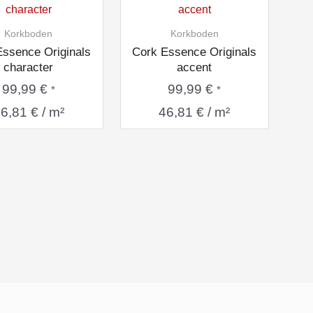
Korkboden
Korkboden
Essence Originals
Cork Essence Originals
character
accent
99,99
€
99,99
€
*
*
46,81
€
/
m²
46,81
€
/
m²