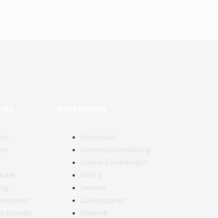
inks
Rechtliches
nto
Impressum
rb
Datenschutzerklärung
Cookie-Einstellungen
dukte
AGB´s
log
Versand
tskunden
Zahlungsarten
achhandel
Widerruf