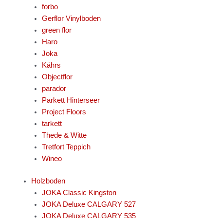
forbo
Gerflor Vinylboden
green flor
Haro
Joka
Kährs
Objectflor
parador
Parkett Hinterseer
Project Floors
tarkett
Thede & Witte
Tretfort Teppich
Wineo
Holzboden
JOKA Classic Kingston
JOKA Deluxe CALGARY 527
JOKA Deluxe CALGARY 535