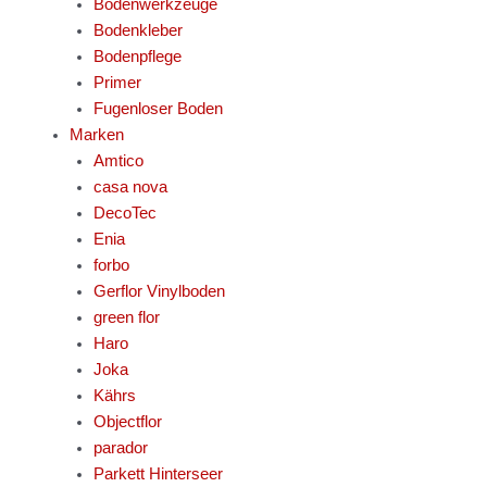
Bodenwerkzeuge
Bodenkleber
Bodenpflege
Primer
Fugenloser Boden
Marken
Amtico
casa nova
DecoTec
Enia
forbo
Gerflor Vinylboden
green flor
Haro
Joka
Kährs
Objectflor
parador
Parkett Hinterseer