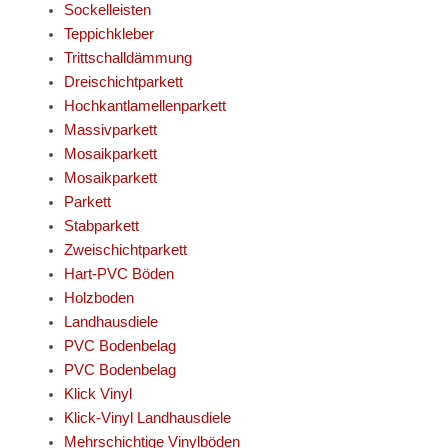
Sockelleisten
Teppichkleber
Trittschalldämmung
Dreischichtparkett
Hochkantlamellenparkett
Massivparkett
Mosaikparkett
Mosaikparkett
Parkett
Stabparkett
Zweischichtparkett
Hart-PVC Böden
Holzboden
Landhausdiele
PVC Bodenbelag
PVC Bodenbelag
Klick Vinyl
Klick-Vinyl Landhausdiele
Mehrschichtige Vinylböden