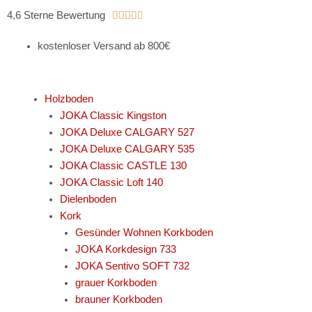
Zum
Bewertet
4,6 Sterne Bewertung





Inhalt
mit
springen
kostenloser Versand ab 800€
4.8
von
5
Holzboden
JOKA Classic Kingston
JOKA Deluxe CALGARY 527
JOKA Deluxe CALGARY 535
JOKA Classic CASTLE 130
JOKA Classic Loft 140
Dielenboden
Kork
Gesünder Wohnen Korkboden
JOKA Korkdesign 733
JOKA Sentivo SOFT 732
grauer Korkboden
brauner Korkboden