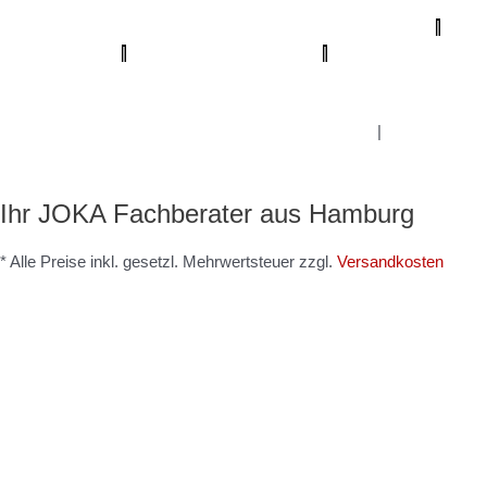
Badsanierung Hamburg
|
Der Prozessmeister
|
KSB Hamburg
|
Meisterview Handwerkssoftware |
Parkettschleifer Hamburg
|
Lumiio Salonapp
|
Profi-Rohrreinigungsdienst
|
Proma-farben
|
bio-
maler.de
|
Mein Maler Hamburg
|
Deine Experten
|
Badsanierung-
hamburg
|
Schimmel-Profi
|
Handwerker Aufträge
|
Balkonsanierung
Hamburg
Graffiti-entfernung
|
Innenausbau Hamburg
|
Fußpflege
Hamburg
Ihr JOKA Fachberater aus Hamburg
* Alle Preise inkl. gesetzl. Mehrwertsteuer zzgl.
Versandkosten