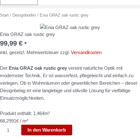
Enia
Start
/
Designboden
/ Enia GRAZ oak rustic grey
GRAZ
oak
Enia GRAZ oak rustic grey
rustic
99,99
€
*
grey
Menge
inkl. gesetzl. Mehrwertsteuer zzgl.
Versandkosten
Der
Enia GRAZ oak rustic grey
vereint natürliche Optik mit
modernster Technik. Er ist wasserfest, pflegeleicht und einfach zu
verlegen. Ob in Wohnräumen oder gewerblichen Bereichen – dieser
Designbelag ist eine langlebige und stilvolle Lösung für vielfältige
Einsatzmöglichkeiten.
Produkt enthält: 1,464m²
68,2991€ / m²
In den Warenkorb