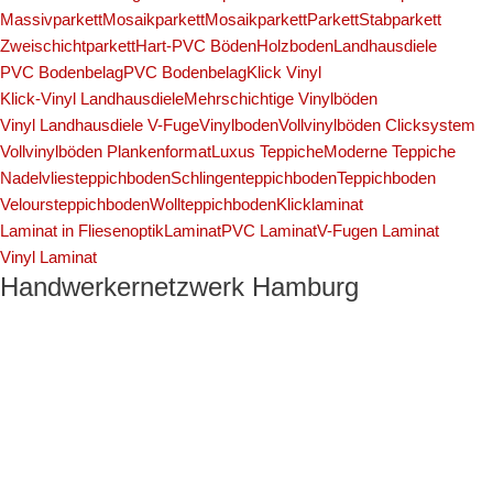
Massivparkett
Mosaikparkett
Mosaikparkett
Parkett
Stabparkett
Zweischichtparkett
Hart-PVC Böden
Holzboden
Landhausdiele
PVC Bodenbelag
PVC Bodenbelag
Klick Vinyl
Klick-Vinyl Landhausdiele
Mehrschichtige Vinylböden
Vinyl Landhausdiele V-Fuge
Vinylboden
Vollvinylböden Clicksystem
Vollvinylböden Plankenformat
Luxus Teppiche
Moderne Teppiche
Nadelvliesteppichboden
Schlingenteppichboden
Teppichboden
Veloursteppichboden
Wollteppichboden
Klicklaminat
Laminat in Fliesenoptik
Laminat
PVC Laminat
V-Fugen Laminat
Vinyl Laminat
Handwerkernetzwerk Hamburg
Profi Maler Hamburg
|
Mein Klempner Hamburg
Profi Bodenleger
Hamburg
|
Mein Maler Hamburg
|
Profi Parkettschleifer Hamburg
|
Elektriker/-in Hamburg
|
Sanierungsfirma Hamburg
|
1A Fliesenleger
Hamburg
|
Fassadenprofis Hamburg
|
Farbenfachhandel Hamburg
|
Bodenfachhandel Hamburg
|
Photovoltaik-Anlage Hamburg
|
Fugenlose Böden Hamburg Hamburg
|
Bio Maler Hamburg
|