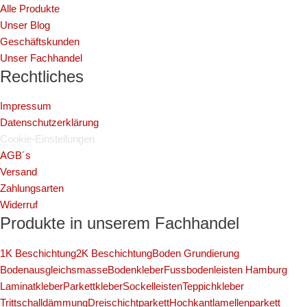
Alle Produkte
Unser Blog
Geschäftskunden
Unser Fachhandel
Rechtliches
Impressum
Datenschutzerklärung
Cookie-Einstellungen
AGB´s
Versand
Zahlungsarten
Widerruf
Produkte in unserem Fachhandel
1K Beschichtung
2K Beschichtung
Boden Grundierung
Bodenausgleichsmasse
Bodenkleber
Fussbodenleisten Hamburg
Laminatkleber
Parkettkleber
Sockelleisten
Teppichkleber
Trittschalldämmung
Dreischichtparkett
Hochkantlamellenparkett