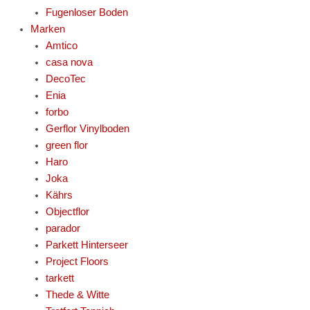
Fugenloser Boden
Marken
Amtico
casa nova
DecoTec
Enia
forbo
Gerflor Vinylboden
green flor
Haro
Joka
Kährs
Objectflor
parador
Parkett Hinterseer
Project Floors
tarkett
Thede & Witte