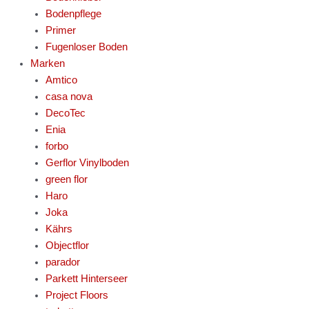
Bodenpflege
Primer
Fugenloser Boden
Marken
Amtico
casa nova
DecoTec
Enia
forbo
Gerflor Vinylboden
green flor
Haro
Joka
Kährs
Objectflor
parador
Parkett Hinterseer
Project Floors