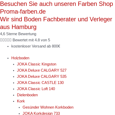
Besuchen Sie auch unseren Farben Shop
Zum
Enia
Inhalt
SOREX
Proma-farben.de
springen
larch
Wir sind Boden Fachberater und Verleger
nordic
aus Hamburg
grey
2.5
4,6 Sterne Bewertung
Menge





Bewertet mit 4.8 von 5
kostenloser Versand ab 800€
Holzboden
JOKA Classic Kingston
JOKA Deluxe CALGARY 527
JOKA Deluxe CALGARY 535
JOKA Classic CASTLE 130
JOKA Classic Loft 140
Dielenboden
Kork
Gesünder Wohnen Korkboden
JOKA Korkdesign 733