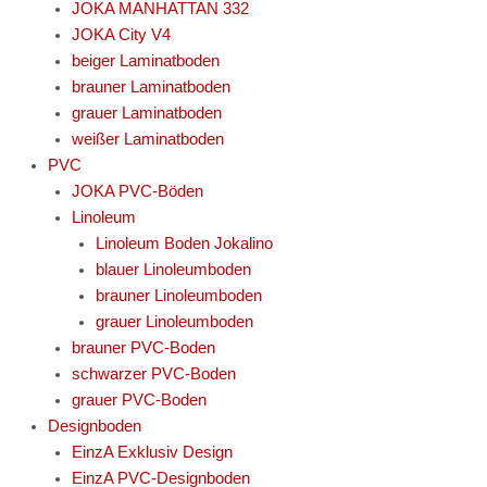
JOKA MANHATTAN 332
JOKA City V4
beiger Laminatboden
brauner Laminatboden
grauer Laminatboden
weißer Laminatboden
PVC
JOKA PVC-Böden
Linoleum
Linoleum Boden Jokalino
blauer Linoleumboden
brauner Linoleumboden
grauer Linoleumboden
brauner PVC-Boden
schwarzer PVC-Boden
grauer PVC-Boden
Designboden
EinzA Exklusiv Design
EinzA PVC-Designboden