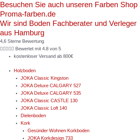
Besuchen Sie auch unseren Farben Shop
Zum
Enia
Inhalt
Tensa
Proma-farben.de
springen
oak
Wir sind Boden Fachberater und Verleger
rustic
aus Hamburg
brown
2.0
4,6 Sterne Bewertung
Menge





Bewertet mit 4.8 von 5
kostenloser Versand ab 800€
Holzboden
JOKA Classic Kingston
JOKA Deluxe CALGARY 527
JOKA Deluxe CALGARY 535
JOKA Classic CASTLE 130
JOKA Classic Loft 140
Dielenboden
Kork
Gesünder Wohnen Korkboden
JOKA Korkdesign 733