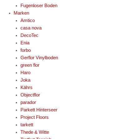
Fugenloser Boden
Marken
Amtico
casa nova
DecoTec
Enia
forbo
Gerflor Vinylboden
green flor
Haro
Joka
Kährs
Objectflor
parador
Parkett Hinterseer
Project Floors
tarkett
Thede & Witte