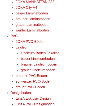
JOKA MANHATTAN 332
JOKA City V4
beiger Laminatboden
brauner Laminatboden
grauer Laminatboden
weißer Laminatboden
PVC
JOKA PVC-Böden
Linoleum
Linoleum Boden Jokalino
blauer Linoleumboden
brauner Linoleumboden
grauer Linoleumboden
brauner PVC-Boden
schwarzer PVC-Boden
grauer PVC-Boden
Designboden
EinzA Exklusiv Design
EinzA PVC-Designboden