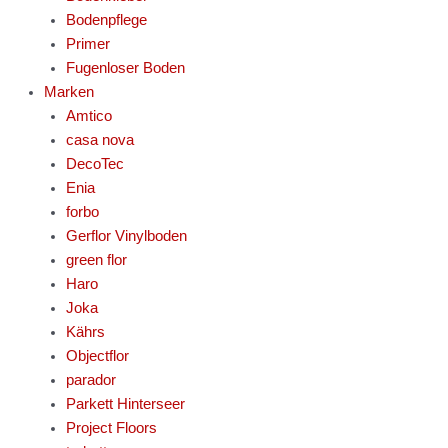
Bodenpflege
Primer
Fugenloser Boden
Marken
Amtico
casa nova
DecoTec
Enia
forbo
Gerflor Vinylboden
green flor
Haro
Joka
Kährs
Objectflor
parador
Parkett Hinterseer
Project Floors