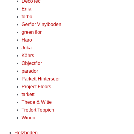
DecoTec
Enia
forbo
Gerflor Vinylboden
green flor
Haro
Joka
Kährs
Objectflor
parador
Parkett Hinterseer
Project Floors
tarkett
Thede & Witte
Tretfort Teppich
Wineo
Holzboden