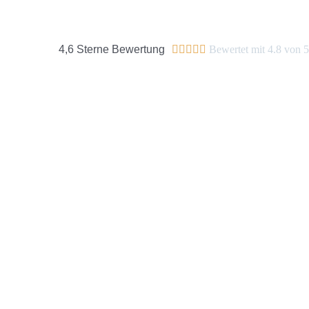
4,6 Sterne Bewertung





Bewertet mit 4.8 von 5