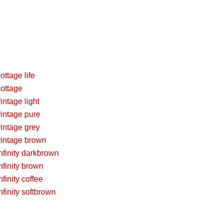
tage life
ottage
tage light
ntage pure
ntage grey
intage brown
inity darkbrown
inity brown
nity coffee
nity softbrown